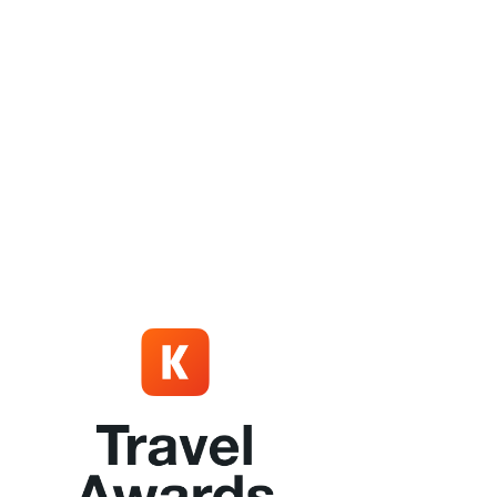
Slovenská sporiteľňa,a.s.
IBAN SK09 0900 0000 0051 4320 2905
BIC SWIFT kód GIBASKBX
Prevádzka
Turistická ubytovňa OSADA
Liptovská Osada č. 325
034 73 Liptovská Osada