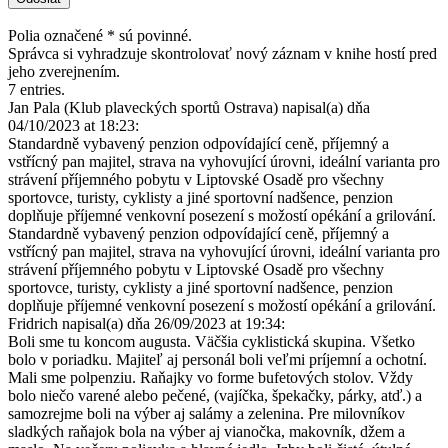
Polia označené * sú povinné.
Správca si vyhradzuje skontrolovať nový záznam v knihe hostí pred
jeho zverejnením.
7 entries.
Jan Pala (Klub plaveckých sportů Ostrava)
napisal(a) dňa
04/10/2023
at 18:23
:
Standardně vybavený penzion odpovídající ceně, příjemný a
vstřícný pan majitel, strava na vyhovující úrovni, ideální varianta pro
strávení příjemného pobytu v Liptovské Osadě pro všechny
sportovce, turisty, cyklisty a jiné sportovní nadšence, penzion
doplňuje příjemné venkovní posezení s možostí opékání a grilování.
Standardně vybavený penzion odpovídající ceně, příjemný a
vstřícný pan majitel, strava na vyhovující úrovni, ideální varianta pro
strávení příjemného pobytu v Liptovské Osadě pro všechny
sportovce, turisty, cyklisty a jiné sportovní nadšence, penzion
doplňuje příjemné venkovní posezení s možostí opékání a grilování.
Fridrich
napisal(a) dňa 26/09/2023
at 19:34
:
Boli sme tu koncom augusta. Väčšia cyklistická skupina. Všetko
bolo v poriadku. Majiteľ aj personál boli veľmi príjemní a ochotní.
Mali sme polpenziu. Raňajky vo forme bufetových stolov. Vždy
bolo niečo varené alebo pečené, (vajíčka, špekačky, párky, atď.) a
samozrejme boli na výber aj salámy a zelenina. Pre milovníkov
sladkých raňajok bola na výber aj vianočka, makovník, džem a