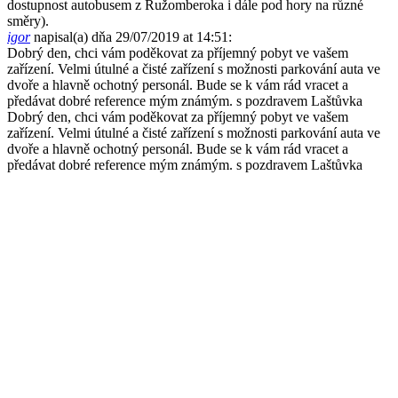
dostupnost autobusem z Ružomberoka i dále pod hory na různé
směry).
igor
napisal(a) dňa 29/07/2019
at 14:51
:
Dobrý den, chci vám poděkovat za příjemný pobyt ve vašem
zařízení. Velmi útulné a čisté zařízení s možnosti parkování auta ve
dvoře a hlavně ochotný personál. Bude se k vám rád vracet a
předávat dobré reference mým známým. s pozdravem Laštůvka
Dobrý den, chci vám poděkovat za příjemný pobyt ve vašem
zařízení. Velmi útulné a čisté zařízení s možnosti parkování auta ve
dvoře a hlavně ochotný personál. Bude se k vám rád vracet a
předávat dobré reference mým známým. s pozdravem Laštůvka
Sídlo a fakturačná adresa prevádzkovateľa
FER PLACE,s.r.o.
Čutkovská 8131/14
Ružomberok, 034 06
IČO: 51484 684
DIČ: 2120722252
Bankové spojenie