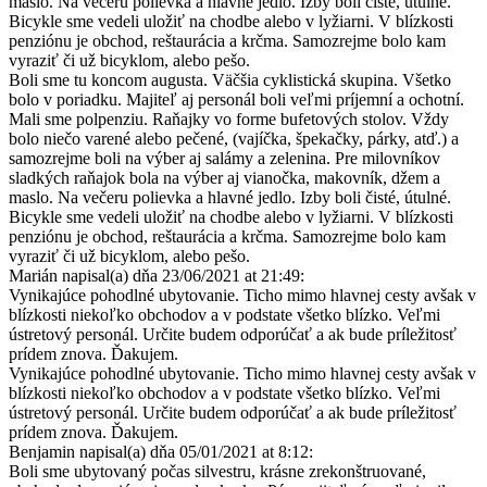
maslo. Na večeru polievka a hlavné jedlo. Izby boli čisté, útulné.
Bicykle sme vedeli uložiť na chodbe alebo v lyžiarni. V blízkosti
penziónu je obchod, reštaurácia a krčma. Samozrejme bolo kam
vyraziť či už bicyklom, alebo pešo.
Boli sme tu koncom augusta. Väčšia cyklistická skupina. Všetko
bolo v poriadku. Majiteľ aj personál boli veľmi príjemní a ochotní.
Mali sme polpenziu. Raňajky vo forme bufetových stolov. Vždy
bolo niečo varené alebo pečené, (vajíčka, špekačky, párky, atď.) a
samozrejme boli na výber aj salámy a zelenina. Pre milovníkov
sladkých raňajok bola na výber aj vianočka, makovník, džem a
maslo. Na večeru polievka a hlavné jedlo. Izby boli čisté, útulné.
Bicykle sme vedeli uložiť na chodbe alebo v lyžiarni. V blízkosti
penziónu je obchod, reštaurácia a krčma. Samozrejme bolo kam
vyraziť či už bicyklom, alebo pešo.
Marián
napisal(a) dňa 23/06/2021
at 21:49
:
Vynikajúce pohodlné ubytovanie. Ticho mimo hlavnej cesty avšak v
blízkosti niekoľko obchodov a v podstate všetko blízko. Veľmi
ústretový personál. Určite budem odporúčať a ak bude príležitosť
prídem znova. Ďakujem.
Vynikajúce pohodlné ubytovanie. Ticho mimo hlavnej cesty avšak v
blízkosti niekoľko obchodov a v podstate všetko blízko. Veľmi
ústretový personál. Určite budem odporúčať a ak bude príležitosť
prídem znova. Ďakujem.
Benjamin
napisal(a) dňa 05/01/2021
at 8:12
:
Boli sme ubytovaný počas silvestru, krásne zrekonštruované,