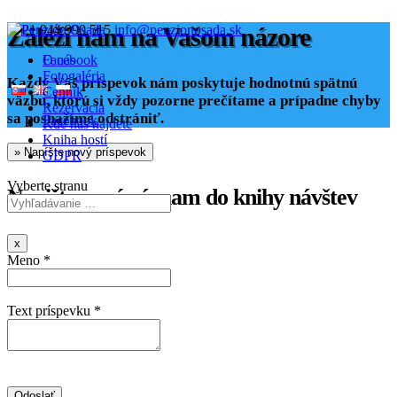
+421 944 990 515
Záleží nám na Vašom názore
info@penzionosada.sk
Facebook
O nás
Fotogaléria
Každý Váš príspevok nám poskytuje hodnotnú spätnú
Cenník
väzbu, ktorú si vždy pozorne prečítame a prípadne chyby
Rezervácia
sa posnažíme odstrániť.
Facebook
Kde nás nájdete
Kniha hostí
GDPR
Vyberte stranu
Napište nový záznam do knihy návštev
Hide
x
this
Meno *
form.
Text príspevku *