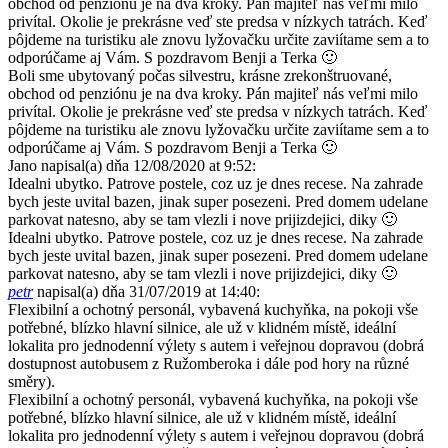
obchod od penziónu je na dva kroky. Pán majiteľ nás veľmi milo
privítal. Okolie je prekrásne veď ste predsa v nízkych tatrách. Keď
pôjdeme na turistiku ale znovu lyžovačku určite zaviítame sem a to
odporúčame aj Vám. S pozdravom Benji a Terka 🙂
Boli sme ubytovaný počas silvestru, krásne zrekonštruované,
obchod od penziónu je na dva kroky. Pán majiteľ nás veľmi milo
privítal. Okolie je prekrásne veď ste predsa v nízkych tatrách. Keď
pôjdeme na turistiku ale znovu lyžovačku určite zaviítame sem a to
odporúčame aj Vám. S pozdravom Benji a Terka 🙂
Jano
napisal(a) dňa 12/08/2020
at 9:52
:
Idealni ubytko. Patrove postele, coz uz je dnes recese. Na zahrade
bych jeste uvital bazen, jinak super posezeni. Pred domem udelane
parkovat natesno, aby se tam vlezli i nove prijizdejici, diky 🙂
Idealni ubytko. Patrove postele, coz uz je dnes recese. Na zahrade
bych jeste uvital bazen, jinak super posezeni. Pred domem udelane
parkovat natesno, aby se tam vlezli i nove prijizdejici, diky 🙂
petr
napisal(a) dňa 31/07/2019
at 14:40
:
Flexibilní a ochotný personál, vybavená kuchyňka, na pokoji vše
potřebné, blízko hlavní silnice, ale už v klidném místě, ideální
lokalita pro jednodenní výlety s autem i veřejnou dopravou (dobrá
dostupnost autobusem z Ružomberoka i dále pod hory na různé
směry).
Flexibilní a ochotný personál, vybavená kuchyňka, na pokoji vše
potřebné, blízko hlavní silnice, ale už v klidném místě, ideální
lokalita pro jednodenní výlety s autem i veřejnou dopravou (dobrá